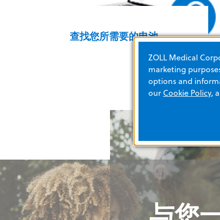
查找您所需要的电池
ZOLL Medical Corpor
marketing purposes.
options and informa
our
Cookie Policy
, 
Learn more
与您
与您
与您
与您