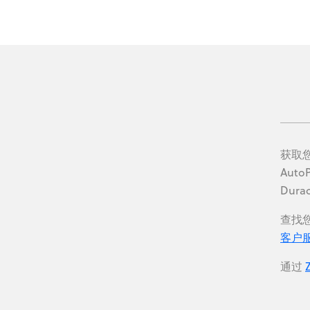
获取您
AutoP
Dur
查找您
客户
通过