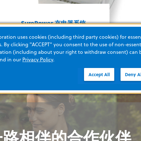
SurePower 充电器系统
ation uses cookies (including third party cookies) for essent
 By clicking "ACCEPT" you consent to the use of non-essenti
tion (including about your right to withdraw consent) can 
and in our
Privacy Policy
.
SurePower
Accept All
Deny Al
一路相伴的合作伙伴
一路相伴的合作伙伴
一路相伴的合作伙伴
一路相伴的合作伙伴